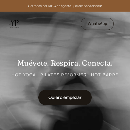
Cerrados del 1 al 23 de agosto. ¡Felices vacaciones!
WhatsApp
Muévete. Respira. Conecta.
HOT YOGA · PILATES REFORMER · HOT BARRE
Quiero empezar